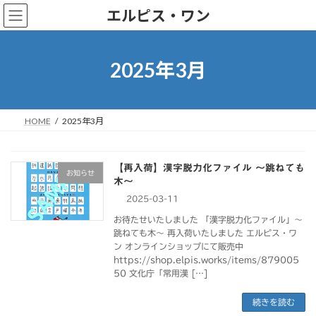
コ
ナ
エルピス・ワン
ン
ビ
テ
ゲ
ン
ー
ツ
シ
2025年3月
へ
ョ
ス
ン
キ
に
ッ
移
HOME
2025年3月
プ
動
【再入荷】漢字脱力化ファイル ～跳ねても
お知らせ
木～
2025-03-11
お待たせいたしました 「漢字脱力化ファイル」～
跳ねても木～ 再入荷いたしました エルピス・ワ
ン オンラインショップにて販売中
https://shop.elpis.works/items/879005
50 文化庁「常用漢 […]
続きを読む