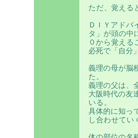
ただ、覚える
ＤＩＹアドバ
タ」が頭の中
０から覚える
必死で「自分
義理の母が脳
た。
義理の父は、
大阪時代の友
いる。
具体的に知っ
し合わせてい
体の部位の名