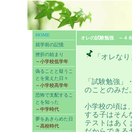
HOME
オレの試験勉強 ～４
就学前の記憶
挫折の始まり
「オレなり
～小学校低学年
偽ることと疑うこ
とを覚えた日々
「試験勉強」
～小学校高学年
のことのみだ
恐怖で支配するこ
とを知った
小学校の頃は
～中学時代
する子はそん
夢をあきらめた日
テストはあく
～高校時代
だからできる