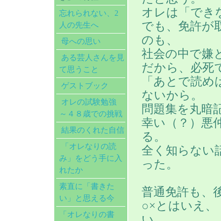
オレは「でき
忘れられない、2
でも、免許が
人の先生へ
のも、
母への思い
社会の中で嫌
ある芸人さんを見
だから、必死
て思うこと
「あとで読め
ゲストブック
ないから。
オレの試験勉強
問題集を丸暗
～４８歳での挑戦
幸い（？）悪
結果のくれた自信
る。
「オレなりの読
全く知らない
み」をどう手に入
った。
れたか
素直に「書きた
普通免許も、
い」と思える今
○×とはいえ
「オレなりの書
い。