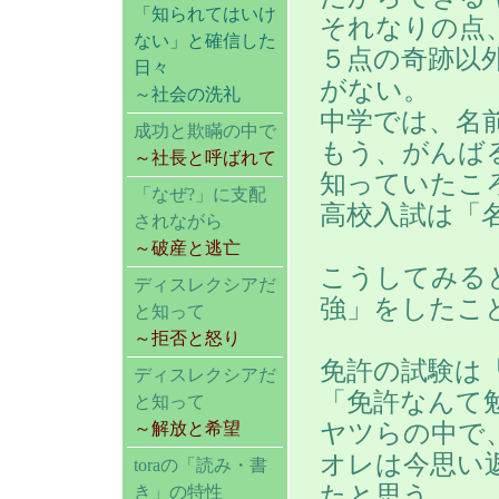
「知られてはいけ
それなりの点
ない」と確信した
５点の奇跡以
日々
がない。
～社会の洗礼
中学では、名
成功と欺瞞の中で
もう、がんば
～社長と呼ばれて
知っていたこ
「なぜ?」に支配
高校入試は「
されながら
～破産と逃亡
こうしてみる
ディスレクシアだ
強」をしたこ
と知って
～拒否と怒り
免許の試験は
ディスレクシアだ
「免許なんて
と知って
ヤツらの中で
～解放と希望
オレは今思い
toraの「読み・書
たと思う。
き」の特性