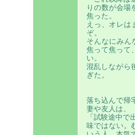
りの数が会場
焦った。
えっ、オレは
ぞ。
そんなにみん
焦って焦って
い。
混乱しながら
ぎた。
落ち込んで帰
妻や友人は、
「試験途中で
味ではない。
いう人。本気