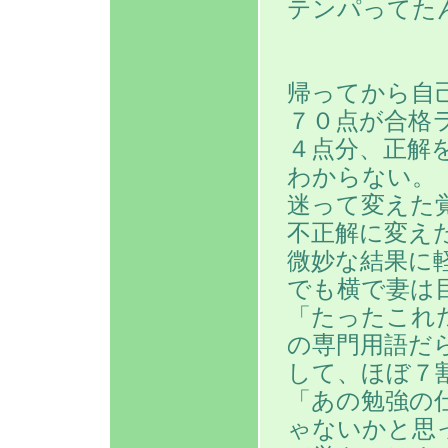
テンパってた
帰ってから自
７０点が合格
４点分、正解
わからない。
迷って変えた
不正解に変え
微妙な結果に
でも横で妻は
「たったこれ
の専門用語だ
して、ほぼ７
「あの勉強の
ゃないかと思