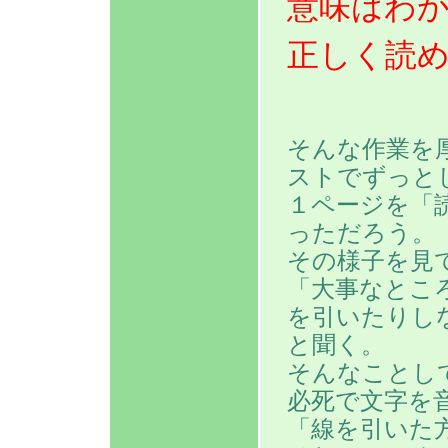
意味はわ
正しく読
そんな作業を
ストでずっと
１ページを「
っただろう。
その様子を見
「大事なとこ
を引いたりし
と聞く。
そんなことし
必死で文字を
「線を引いた