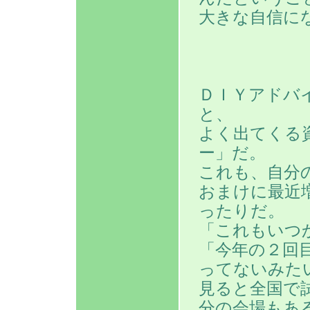
大きな自信に
ＤＩＹアドバ
と、
よく出てくる
ー」だ。
これも、自分
おまけに最近
ったりだ。
「これもいつ
「今年の２回
ってないみた
見ると全国で
分の会場もあ