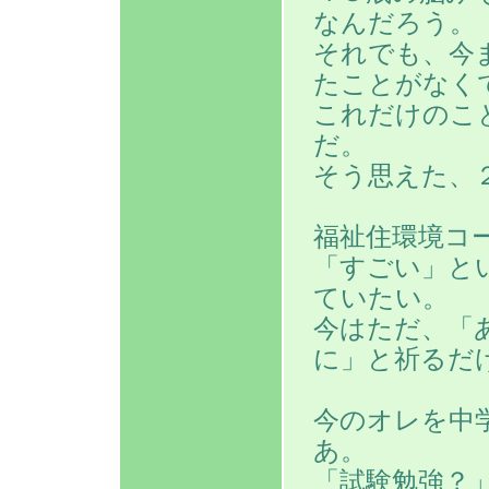
なんだろう。
それでも、今
たことがなく
これだけのこ
だ。
そう思えた、
福祉住環境コ
「すごい」と
ていたい。
今はただ、「
に」と祈るだ
今のオレを中
あ。
「試験勉強？