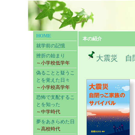
HOME
本の紹介
就学前の記憶
挫折の始まり
大震災 自
～小学校低学年
偽ることと疑うこ
とを覚えた日々
～小学校高学年
恐怖で支配するこ
とを知った
～中学時代
夢をあきらめた日
～高校時代