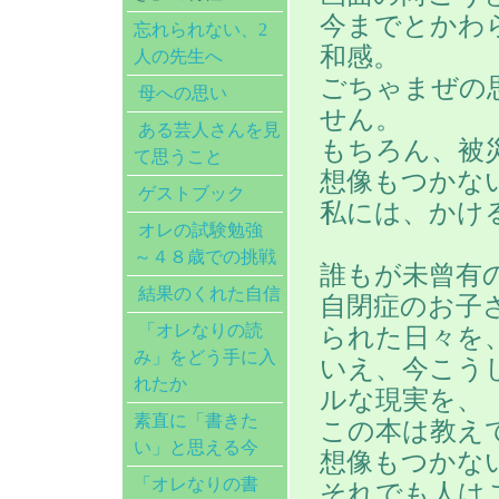
今までとかわ
忘れられない、2
和感。
人の先生へ
ごちゃまぜの
母への思い
せん。
ある芸人さんを見
もちろん、被
て思うこと
想像もつかな
ゲストブック
私には、かけ
オレの試験勉強
～４８歳での挑戦
誰もが未曾有
結果のくれた自信
自閉症のお子
「オレなりの読
られた日々を
み」をどう手に入
いえ、今こう
れたか
ルな現実を、
素直に「書きた
この本は教え
い」と思える今
想像もつかな
「オレなりの書
それでも人は