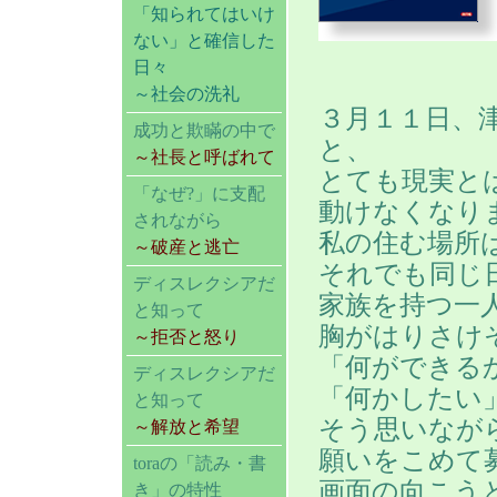
「知られてはいけ
ない」と確信した
日々
～社会の洗礼
３月１１日、
成功と欺瞞の中で
と、
～社長と呼ばれて
とても現実と
「なぜ?」に支配
動けなくなり
されながら
私の住む場所
～破産と逃亡
それでも同じ
ディスレクシアだ
家族を持つ一
と知って
胸がはりさけ
～拒否と怒り
「何ができる
ディスレクシアだ
「何かしたい
と知って
そう思いなが
～解放と希望
願いをこめて
toraの「読み・書
画面の向こう
き」の特性