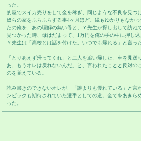
った。
的屋でスイカ売りをして金を稼ぎ、同じような不良を見つ
奴らの家をふらふらする事4ヶ月ほど。縁もゆかりもなかっ
たの俺を、あの理解の無い母と、Ｙ先生が探し出して訪ね
見つかった時、母はだまって、1万円を俺の手の中に押し込
Ｙ先生は「高校とは話を付けた。いつでも帰れる」と言っ
「とりあえず帰ってくれ」と二人を追い帰した。車を見送
あ、もうオレは戻れないんだ」と、言われたことと反対の
のを覚えている。
読み書きのできないオレが、「誰よりも優れている」と言
ンピックも期待されていた選手としての道。全てをあきら
った。