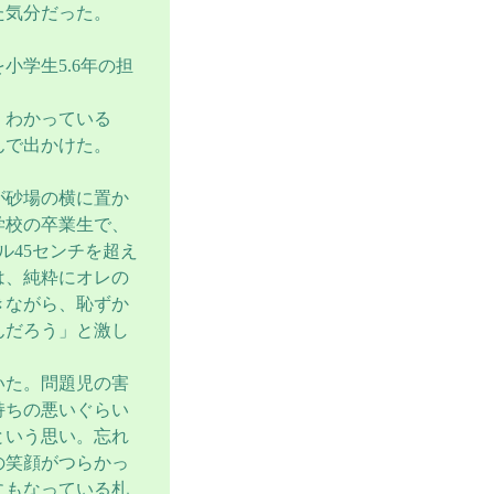
た気分だった。
学生5.6年の担
くわかっている
んで出かけた。
が砂場の横に置か
学校の卒業生で、
ル45センチを超え
は、純粋にオレの
きながら、恥ずか
んだろう」と激し
いた。問題児の害
持ちの悪いぐらい
という思い。忘れ
の笑顔がつらかっ
にもなっている札