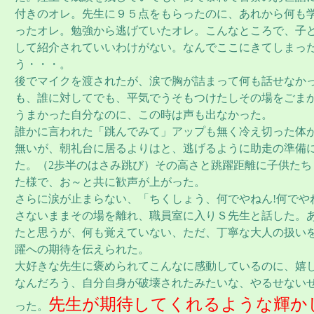
付きのオレ。先生に９５点をもらったのに、あれから何も
ったオレ。勉強から逃げていたオレ。こんなところで、子
して紹介されていいわけがない。なんでここにきてしまっ
う・・・。
後でマイクを渡されたが、涙で胸が詰まって何も話せなか
も、誰に対してでも、平気でうそもつけたしその場をごま
うまかった自分なのに、この時は声も出なかった。
誰かに言われた「跳んでみて」アップも無く冷え切った体
無いが、朝礼台に居るよりはと、逃げるように助走の準備
た。（2歩半のはさみ跳び）その高さと跳躍距離に子供たち
た様で、お～と共に歓声が上がった。
さらに涙が止まらない、「ちくしょう、何でやねん!何でや
さないままその場を離れ、職員室に入りＳ先生と話した。
たと思うが、何も覚えていない、ただ、丁寧な大人の扱い
躍への期待を伝えられた。
大好きな先生に褒められてこんなに感動しているのに、嬉
なんだろう、自分自身が破壊されたみたいな、やるせない
先生が期待してくれるような輝か
った。