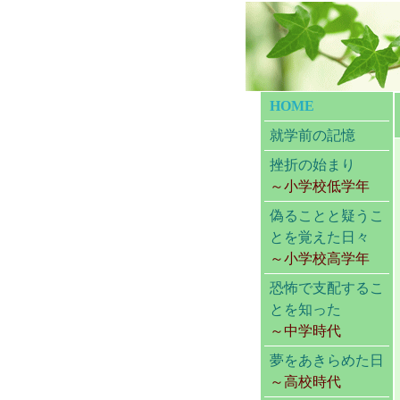
HOME
就学前の記憶
挫折の始まり
～小学校低学年
偽ることと疑うこ
とを覚えた日々
～小学校高学年
恐怖で支配するこ
とを知った
～中学時代
夢をあきらめた日
～高校時代