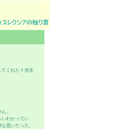
してくれたＹ先生
。
。
やん」
らいわかってい
雑な思いだった。