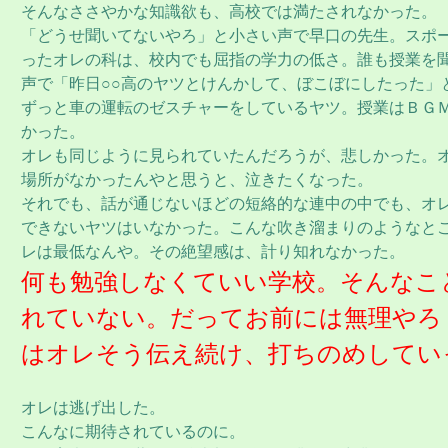
そんなささやかな知識欲も、高校では満たされなかった。
「どうせ聞いてないやろ」と小さい声で早口の先生。スポ
ったオレの科は、校内でも屈指の学力の低さ。誰も授業を
声で「昨日○○高のヤツとけんかして、ぼこぼにしたった」
ずっと車の運転のゼスチャーをしているヤツ。授業はＢＧ
かった。
オレも同じように見られていたんだろうが、悲しかった。
場所がなかったんやと思うと、泣きたくなった。
それでも、話が通じないほどの短絡的な連中の中でも、オ
できないヤツはいなかった。こんな吹き溜まりのようなと
レは最低なんや。その絶望感は、計り知れなかった。
何も勉強しなくていい学校。そんなこ
れていない。だってお前には無理やろ
はオレそう伝え続け、打ちのめしてい
オレは逃げ出した。
こんなに期待されているのに。