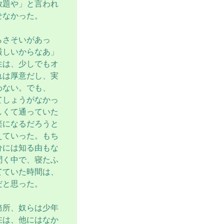
放題や」と言われ
せなかった。
らさそいがあっ
厳しいからなあ」
生は、少しでもオ
れは厚意だし、実
わない。でも、
てしょうがなかっ
しくて通っていた
楽になるだろうと
えていった。もち
分には知る由もな
聞く中で、寝たふ
てていた時間は、
だと思った。
務所、奴らは少年
在は、他にはなか