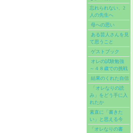
忘れられない、2
人の先生へ
母への思い
ある芸人さんを見
て思うこと
ゲストブック
オレの試験勉強
～４８歳での挑戦
結果のくれた自信
「オレなりの読
み」をどう手に入
れたか
素直に「書きた
い」と思える今
「オレなりの書