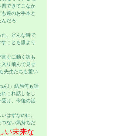
学習できてこなか
ども達のお手本と
たんだろ
った。どんな時で
かすことも誰より
が直ぐに動く訳も
に入り飛んで見せ
も先生たちも驚い
ねん!」結局何も話
あれこれ話しをし
を受け、今後の活
しいはずなのに。
せつない気持ちだ
しい未来な