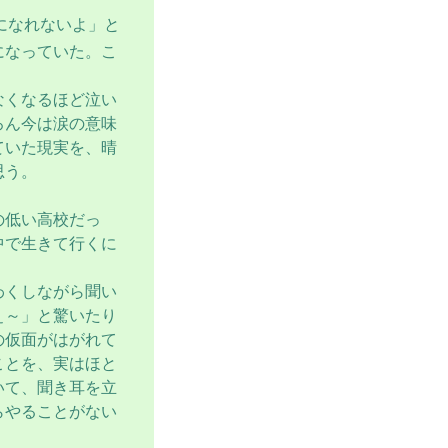
になれないよ」と
になっていた。こ
なくなるほど泣い
ろん今は涙の意味
ていた現実を、晴
思う。
の低い高校だっ
中で生きて行くに
わくしながら聞い
ぇ～」と驚いたり
の仮面がはがれて
ことを、実はほと
いて、聞き耳を立
らやることがない