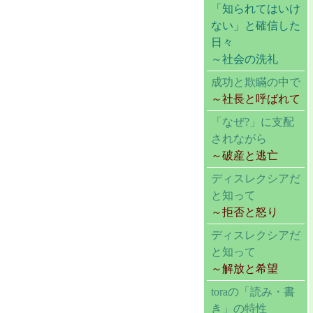
「知られてはいけ
ない」と確信した
日々
～社会の洗礼
成功と欺瞞の中で
～社長と呼ばれて
「なぜ?」に支配
されながら
～破産と逃亡
ディスレクシアだ
と知って
～拒否と怒り
ディスレクシアだ
と知って
～解放と希望
toraの「読み・書
き」の特性