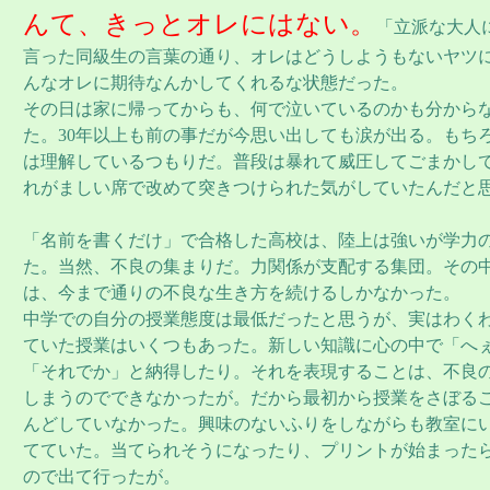
んて、きっとオレにはない。
「立派な大人
言った同級生の言葉の通り、オレはどうしようもないヤツ
んなオレに期待なんかしてくれるな状態だった。
その日は家に帰ってからも、何で泣いているのかも分から
た。30年以上も前の事だが今思い出しても涙が出る。もち
は理解しているつもりだ。普段は暴れて威圧してごまかし
れがましい席で改めて突きつけられた気がしていたんだと
「名前を書くだけ」で合格した高校は、陸上は強いが学力
た。当然、不良の集まりだ。力関係が支配する集団。その
は、今まで通りの不良な生き方を続けるしかなかった。
中学での自分の授業態度は最低だったと思うが、実はわく
ていた授業はいくつもあった。新しい知識に心の中で「へ
「それでか」と納得したり。それを表現することは、不良
しまうのでできなかったが。だから最初から授業をさぼる
んどしていなかった。興味のないふりをしながらも教室に
てていた。当てられそうになったり、プリントが始まった
ので出て行ったが。