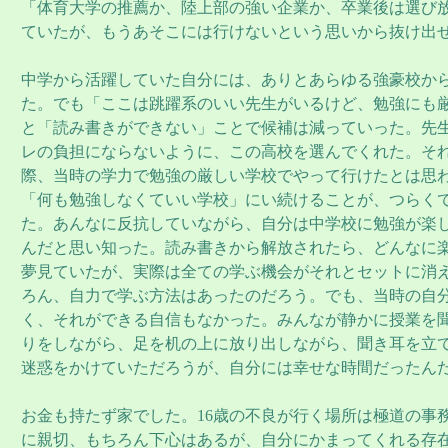
「体育大学の推薦か、陸上部の強い企業か、卒業後は選び
ていたが、もうあそこには行けないという思いから抜け出
中学から活躍していた自分には、ありとあらゆる強豪校か
た。でも「ここは跳躍系のいい先生がいるけど、勉強にも
と「読み書きができない」ことで候補は減っていった。先
レの負担にならないように、この高校を選んでくれた。そ
際、当時の学力で勉強の厳しい学校でやって行けたとは思
「何も勉強しなくていい学校」にい続けることが、つらく
た。あんなに反抗していながら、自分は中学校に勉強が楽
んだと思い知った。読み書きから解放されたら、どんなに
夢見ていたが、実際は全ての学ぶ機会がそれとセットに消
ろん、自力で学ぶ方法はあったのだろう。でも、当時の自
く、それができる自信もなかった。みんなが静かに授業を
りをしながら、足を机の上に放り出しながら、聞き耳を立
迷惑をかけていただろうが、自分には幸せな時間だったん
お金も持たず家でした。16歳の不良が行く場所は極道の事
に親切、もちろん下心はあるが、自分にかまってくれる存