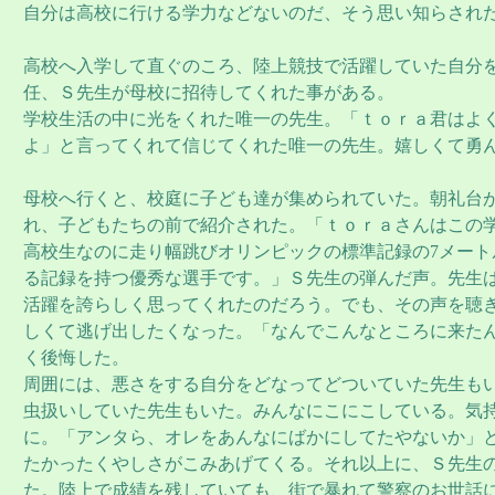
自分は高校に行ける学力などないのだ、そう思い知らされ
高校へ入学して直ぐのころ、陸上競技で活躍していた自分を小
任、Ｓ先生が母校に招待してくれた事がある。
学校生活の中に光をくれた唯一の先生。「ｔｏｒａ君はよ
よ」と言ってくれて信じてくれた唯一の先生。嬉しくて勇
母校へ行くと、校庭に子ども達が集められていた。朝礼台
れ、子どもたちの前で紹介された。「ｔｏｒａさんはこの
高校生なのに走り幅跳びオリンピックの標準記録の7メート
る記録を持つ優秀な選手です。」Ｓ先生の弾んだ声。先生
活躍を誇らしく思ってくれたのだろう。でも、その声を聴
しくて逃げ出したくなった。「なんでこんなところに来た
く後悔した。
周囲には、悪さをする自分をどなってどついていた先生も
虫扱いしていた先生もいた。みんなにこにこしている。気
に。「アンタら、オレをあんなにばかにしてたやないか」
たかったくやしさがこみあげてくる。それ以上に、Ｓ先生
た。陸上で成績を残していても、街で暴れて警察のお世話