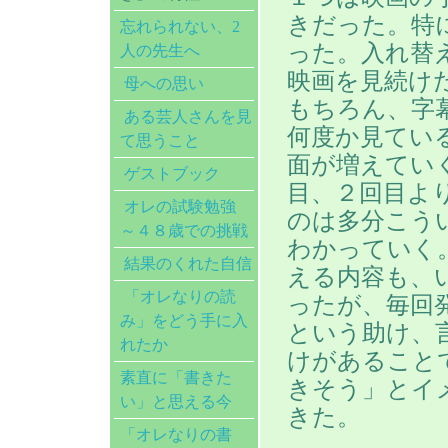
きだった。特
忘れられない、2
った。入れ替
人の先生へ
映画を見続け
母への思い
もちろん、字
ある芸人さんを見
何度か見てい
て思うこと
面が増えてい
ゲストブック
目、２回目よ
オレの試験勉強
のは多分こう
～４８歳での挑戦
わかっていく
結果のくれた自信
える内容も、
「オレなりの読
ったが、毎回
み」をどう手に入
という助け、
れたか
けがあること
素直に「書きた
きそう」とイ
い」と思える今
きた。
「オレなりの書