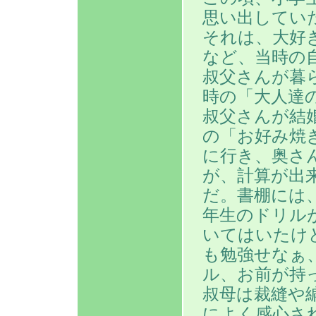
思い出してい
それは、大好
など、当時の
叔父さんが暮
時の「大人達
叔父さんが結
の「お好み焼
に行き、奥さ
が、計算が出
だ。書棚には、
年生のドリル
いてはいたけ
も勉強せなぁ
ル、お前が持
叔母は裁縫や
によく感心さ