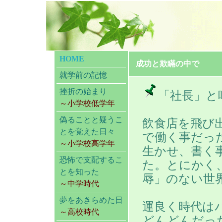
HOME
成功と欺瞞の中で
就学前の記憶
挫折の始まり
「社長」と
～小学校低学年
偽ることと疑うこ
飲食店を飛び
とを覚えた日々
で働く事だっ
～小学校高学年
生かせ、書く
恐怖で支配するこ
た。とにかく
とを知った
辱」のない世
～中学時代
夢をあきらめた日
運良く時代は
～高校時代
どんどんだっ