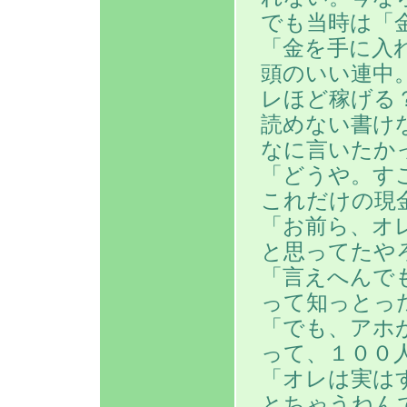
でも当時は「
「金を手に入
頭のいい連中
レほど稼げる
読めない書け
なに言いたか
「どうや。す
これだけの現
「お前ら、オ
と思ってたや
「言えへんで
って知っとっ
「でも、アホ
って、１００
「オレは実は
とちゃうねん