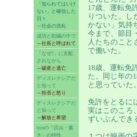
「知られてはいけ
17歳、運転
ない」と確信した
りついた。し
日々
かない」気持
～社会の洗礼
今まで、節目
成功と欺瞞の中で
人たちのこと
～社長と呼ばれて
で働いた。
「なぜ?」に支配
されながら
18歳、運転
～破産と逃亡
た。同じ年の
ディスレクシアだ
と思っていた
と知って
～拒否と怒り
免許をとるに
ディスレクシアだ
実はこのころ
と知って
ずいぶんでき
～解放と希望
toraの「読み・書
１つは映画の
き」の特性