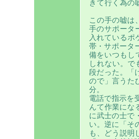
きて行く為の
この手の嘘は
手のサポータ
入れているポ
帯・サポータ
備をいつもし
しれない。で
段だった。「
ので」言うた
分。
電話で指示を
んて作業にな
に武士の士で
い。逆に「そ
も、どう説明